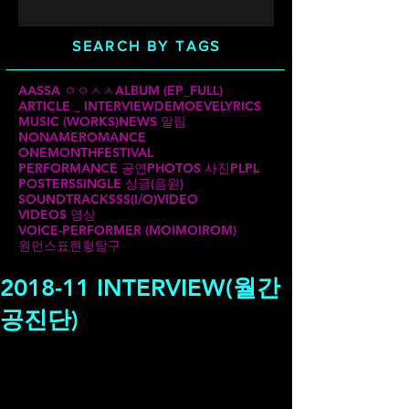
SEARCH BY TAGS
AASSA ㅇㅇㅅㅅ
ALBUM (EP_FULL)
ARTICLE _ INTERVIEW
DEMO
EVE
LYRICS
MUSIC (WORKS)
NEWS 알림
NONAMEROMANCE
ONEMONTHFESTIVAL
PERFORMANCE 공연
PHOTOS 사진
PLPL
POSTERS
SINGLE 싱글(음원)
SOUNDTRACKS
SS(I/O)
VIDEO
VIDEOS 영상
VOICE-PERFORMER (MOIMOIROM)
원먼스
표현형탐구
2018-11 INTERVIEW(월간
공진단)