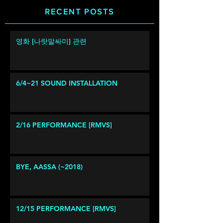
RECENT POSTS
영화 [나랏말싸미] 관련
6/4~21 SOUND INSTALLATION
2/16 PERFORMANCE [RMVS]
BYE, AASSA (~2018)
12/15 PERFORMANCE [RMVS]