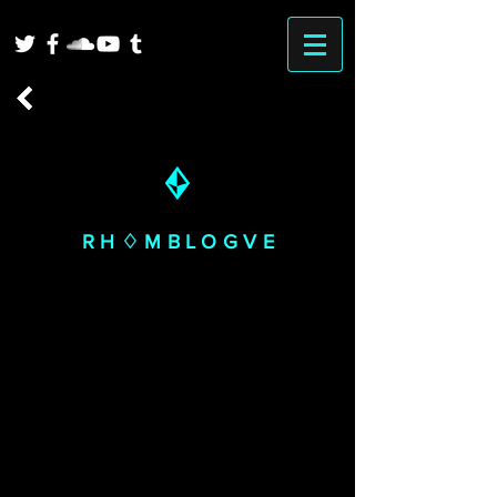
RH♢MBLOGVE