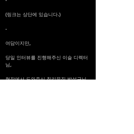
-
(링크는 상단에 있습니다.)
-
여담이지만,
당일 인터뷰를 진행해주신 이슬 디렉터
님,
현장에서 도와주신 칠리뮤직 박성규님,
사진 찍으시며 제게 성모마리아(...) 같
다고 하셔서 겨우 웃게 만들어주신 포토
그래퍼님,
모두 감사합니다.