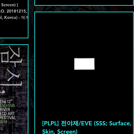
O. 20181215,
ul, Korea) - 제게는
[PLPL] 전야제/EVE (SSS; Surface,
Skin, Screen)