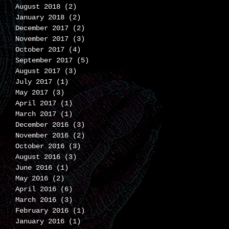
August 2018
(2)
2 posts
January 2018
(2)
2 posts
December 2017
(2)
2 posts
November 2017
(3)
3 posts
October 2017
(4)
4 posts
September 2017
(5)
5 posts
August 2017
(3)
3 posts
July 2017
(1)
1 post
May 2017
(3)
3 posts
April 2017
(1)
1 post
March 2017
(1)
1 post
December 2016
(3)
3 posts
November 2016
(2)
2 posts
October 2016
(3)
3 posts
August 2016
(3)
3 posts
)
June 2016
(1)
1 post
May 2016
(2)
2 posts
 인
April 2016
(6)
6 posts
공
March 2016
(3)
3 posts
고
February 2016
(1)
1 post
아
January 2016
(1)
1 post