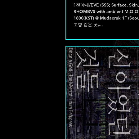
[ 전야제/EVE (SSS; Surface, Skin, Screen) ]
RHOMBVS with ambient M.O.O.
1800(KST) @ Mudaeruk 1F (Seo
고향 같은 곳,...