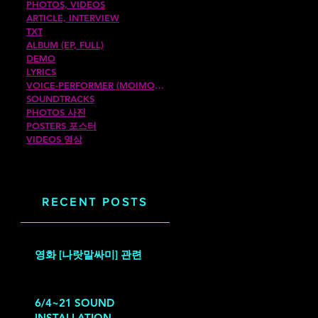
PHOTOS, VIDEOS
ARTICLE, INTERVIEW
TXT
ALBUM (EP, FULL)
DEMO
LYRICS
VOICE-PERFORMER (MOIMOIROM)
SOUNDTRACKS
PHOTOS 사진
POSTERS 포스터
VIDEOS 영상
RECENT POSTS
l,
영화 [나랏말싸미] 관련
6/4~21 SOUND
INSTALLATION