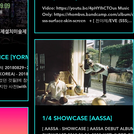
ㅤVideo: https://youtu.be/4pHYIhCTOus Music
Only: https://rhombvs.bandcamp.com/album/e
sss-surface-skin-screen ㅤ ㅤ + [ 전야제/EVE (SSS;...
CE [YORM]
 20180829~30
REA) - 2018 태
1/4 SHOWCASE [AASSA]
[ AASSA - SHOWCASE ] AASSA DEBUT ALBU