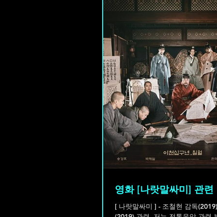
영화 [나랏말싸미] 관련
[ 나랏말싸미 ] - 조철현 감독(2019) - 영화 나랏말싸미
(2019) 관련, 저는 전통음악 관련