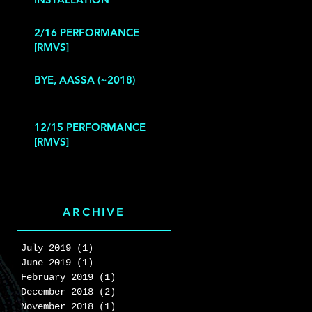
2/16 PERFORMANCE
[RMVS]
BYE, AASSA (~2018)
12/15 PERFORMANCE
[RMVS]
ARCHIVE
July 2019
(1)
1 post
June 2019
(1)
1 post
터
February 2019
(1)
1 post
 된
December 2018
(2)
2 posts
께
November 2018
(1)
1 post