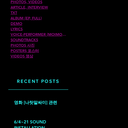
PHOTOS, VIDEOS
ARTICLE, INTERVIEW
TXT
ALBUM (EP, FULL)
DEMO
LYRICS
VOICE-PERFORMER (MOIMOIROM)
SOUNDTRACKS
PHOTOS 사진
POSTERS 포스터
VIDEOS 영상
RECENT POSTS
영화 [나랏말싸미] 관련
M]
0
 태
6/4~21 SOUND
INSTALLATION