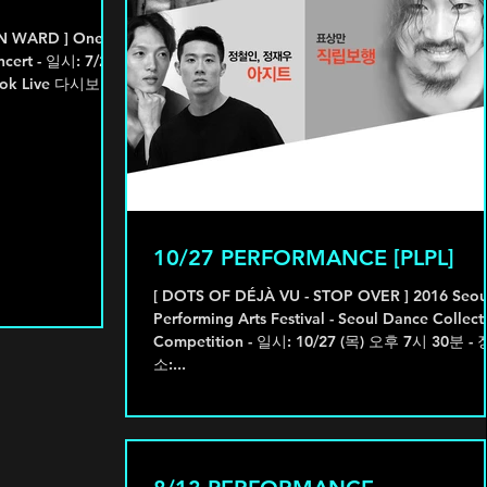
ON WARD ] One
ncert - 일시: 7/25-
10/27 PERFORMANCE [PLPL]
[ DOTS OF DÉJÀ VU - STOP OVER ] 2016 Seou
Performing Arts Festival - Seoul Dance Collect
Competition - 일시: 10/27 (목) 오후 7시 30분 - 장
소:...