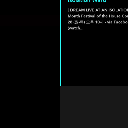
Isolation Ward
[ DREAM LIVE AT AN ISOLATI
Month Festival of the House Co
28 (월-목) 오후 10시 - via Facebook Live 다시보기
(watch...