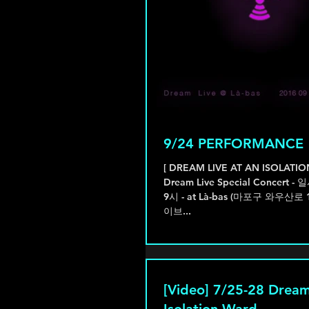
9/24 PERFORMANCE
[ DREAM LIVE AT AN ISOLATION
Dream Live Special Concert - 
9시 - at Là-bas (마포구 와우산로 150) 지난/최근 라
이브...
[Video] 7/25-28 Dream