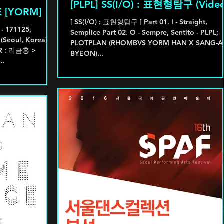
[PLPL] SS(I/O) : 표현형탐구 (Video
 [YORM]
[ SS(I/O) : 표현형탐구 ] Part 01. I - Straight,
171125,
Semplice Part 02. O - Sempre, Sentito - PLPL;
PLOTPLAN (RHOMBVS YORM HAN X SANG-A
R : 리금홍 >
BYEON)...
..