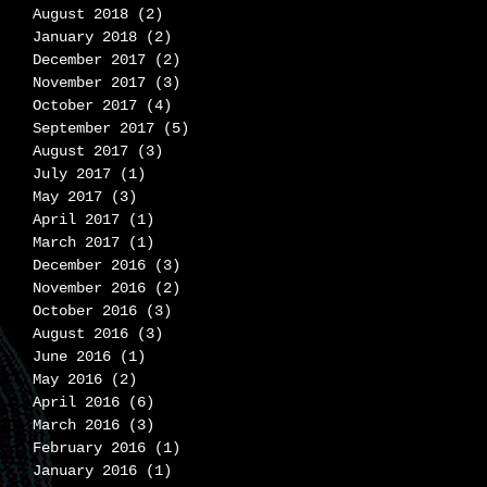
)
August 2018
(2)
2 posts
January 2018
(2)
2 posts
December 2017
(2)
2 posts
November 2017
(3)
3 posts
H
October 2017
(4)
4 posts
September 2017
(5)
5 posts
August 2017
(3)
3 posts
July 2017
(1)
1 post
May 2017
(3)
3 posts
April 2017
(1)
1 post
March 2017
(1)
1 post
December 2016
(3)
3 posts
November 2016
(2)
2 posts
October 2016
(3)
3 posts
August 2016
(3)
3 posts
June 2016
(1)
1 post
May 2016
(2)
2 posts
April 2016
(6)
6 posts
March 2016
(3)
3 posts
February 2016
(1)
1 post
January 2016
(1)
1 post