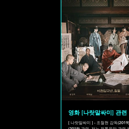
영화 [나랏말싸미] 관련
[ 나랏말싸미 ] - 조철현 감독(2019) - 영화 나랏말싸미
(2019) 관련, 저는 전통음악 관련