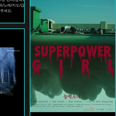
곡/노래/지도/감독
아주세요.