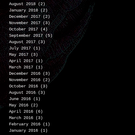
August 2018
(2)
2 posts
January 2018
(2)
2 posts
December 2017
(2)
2 posts
 사
November 2017
(3)
3 posts
부산
October 2017
(4)
4 posts
이어
September 2017
(5)
5 posts
1월
August 2017
(3)
3 posts
July 2017
(1)
1 post
May 2017
(3)
3 posts
April 2017
(1)
1 post
March 2017
(1)
1 post
December 2016
(3)
3 posts
November 2016
(2)
2 posts
October 2016
(3)
3 posts
August 2016
(3)
3 posts
June 2016
(1)
1 post
May 2016
(2)
2 posts
April 2016
(6)
6 posts
March 2016
(3)
3 posts
February 2016
(1)
1 post
January 2016
(1)
1 post