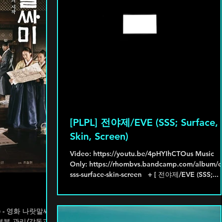
[PLPL] 전야제/EVE (SSS; Surface,
Skin, Screen)
ㅤVideo: https://youtu.be/4pHYIhCTOus Music
Only: https://rhombvs.bandcamp.com/album/e
sss-surface-skin-screen ㅤ ㅤ + [ 전야제/EVE (SSS;...
 부분 관리/감독과