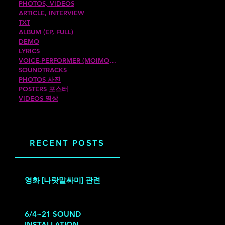
PHOTOS, VIDEOS
ARTICLE, INTERVIEW
TXT
ALBUM (EP, FULL)
DEMO
LYRICS
VOICE-PERFORMER (MOIMOIROM)
SOUNDTRACKS
PHOTOS 사진
POSTERS 포스터
VIDEOS 영상
RECENT POSTS
ve-
영화 [나랏말싸미] 관련
6/4~21 SOUND
INSTALLATION