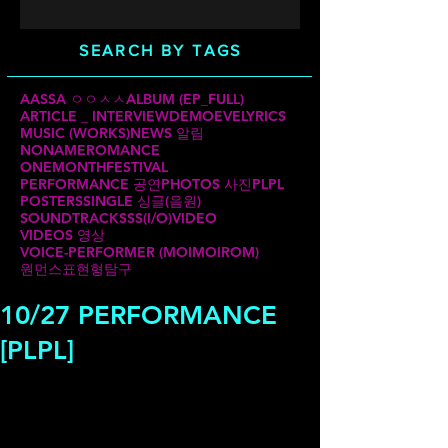
SEARCH BY TAGS
AASSA ㅇㅇㅅㅅ
ALBUM (EP_FULL)
ARTICLE _ INTERVIEW
DEMO
EVE
LYRICS
MUSIC (WORKS)
NEWS 알림
NONAMEROMANCE
ONEMONTHFESTIVAL
PERFORMANCE 공연
PHOTOS 사진
PLPL
POSTERS
SINGLE 싱글(음원)
SOUNDTRACKS
SS(I/O)
VIDEO
VIDEOS 영상
VOICE-PERFORMER (MOIMOIROM)
원먼스
표현형탐구
10/27 PERFORMANCE
[PLPL]