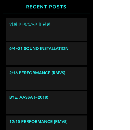
RECENT POSTS
영화 [나랏말싸미] 관련
6/4~21 SOUND INSTALLATION
2/16 PERFORMANCE [RMVS]
BYE, AASSA (~2018)
12/15 PERFORMANCE [RMVS]