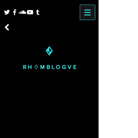
RH♢MBLOGVE