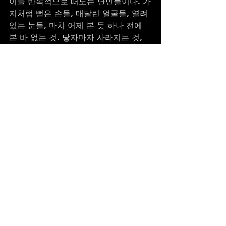
이를 반복적으로 떠도는 난민들이다. 가
지처럼 뻗은 손들, 매달린 얼굴들, 열려
있는 눈들, 마치 어제 본 듯 하나 전에 
본 바 없는 것. 닿자마자 사라지는 것, 
또 다시 태어나는 것. 이곳과 그곳, 그곳
과 저곳, 그러나 다시 이곳. 점. 그리고 
점. 다시, 점. STOPOVER. 우리는 시작
과 끝을 모른 채, 현재라는 이름의 무수
한 점과 점 사이를 반복적으로 떠도는 
난민들이다. 손과 손, 얼굴과 얼굴, 눈
과 눈, 다시, 점과 점. 그리고 점. 점. 점. 
또 점."
"STOPOVER. We are refugees 
repeatedly wandering between 
numerous dots named the present, 
without knowing the beginning or 
end. Hands reaching out like 
branches, faces being suspended, 