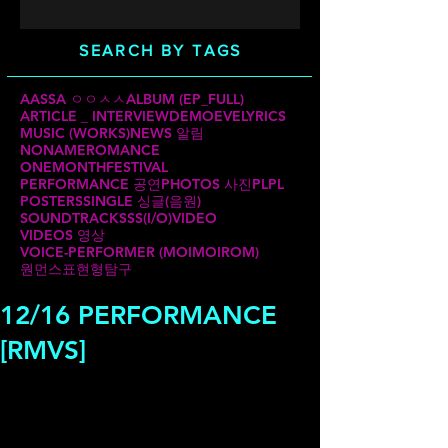
SEARCH BY TAGS
AASSA ㅇㅇㅅㅅ
ALBUM (EP_FULL)
ARTICLE _ INTERVIEW
DEMO
EVE
LYRICS
MUSIC (WORKS)
NEWS 알림
NONAMEROMANCE
ONEMONTHFESTIVAL
PERFORMANCE 공연
PHOTOS 사진
PLPL
POSTERS
SINGLE 싱글(음원)
SOUNDTRACKS
SS(I/O)
VIDEO
VIDEOS 영상
VOICE-PERFORMER (MOIMOIROM)
원먼스
표현형탐구
12/16 PERFORMANCE
[RMVS]