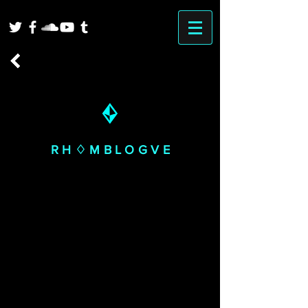
RH♢MBLOGVE