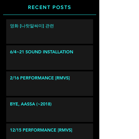
RECENT POSTS
영화 [나랏말싸미] 관련
6/4~21 SOUND INSTALLATION
2/16 PERFORMANCE [RMVS]
BYE, AASSA (~2018)
12/15 PERFORMANCE [RMVS]